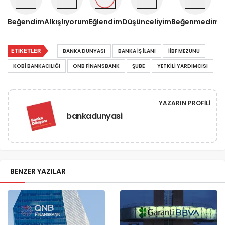
Beğendim
Alkışlıyorum
Eğlendim
Düşünceliyim
Beğenmedim
ETIKETLER
BANKA DÜNYASI
BANKA IŞ ILANI
IIBF MEZUNU
KOBI BANKACILIĞI
QNB FINANSBANK
ŞUBE
YETKILI YARDIMCISI
YAZARIN PROFILI
bankadunyasi
BENZER YAZILAR