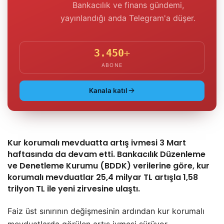
Bankacılık ve finans gündemi,
yayınlandığı anda Telegram'a düşer.
3.450
+
ABONE
Kanala katıl
Kur korumalı mevduatta artış ivmesi 3 Mart
haftasında da devam etti. Bankacılık Düzenleme
ve Denetleme Kurumu (BDDK) verilerine göre, kur
korumalı mevduatlar 25,4 milyar TL artışla 1,58
trilyon TL ile yeni zirvesine ulaştı.
Faiz üst sınırının değişmesinin ardından kur korumalı
mevduatlarda görülen artış ivmesi sürüyor.