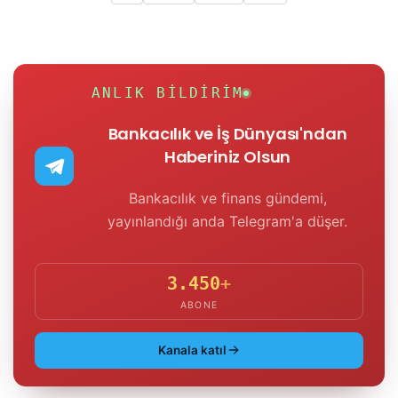
ANLIK BILDIRIM
Bankacılık ve İş Dünyası'ndan
Haberiniz Olsun
Bankacılık ve finans gündemi,
yayınlandığı anda Telegram'a düşer.
3.450
+
ABONE
Kanala katıl