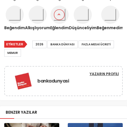
Beğendim
Alkışlıyorum
Eğlendim
Düşünceliyim
Beğenmedim
ETIKETLER
2026
BANKA DÜNYASI
FAZLA MESAI ÜCRETI
MEMUR
YAZARIN PROFILI
bankadunyasi
BENZER YAZILAR