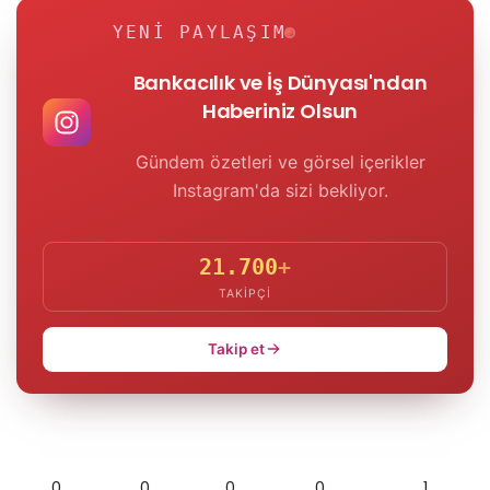
YENI PAYLAŞIM
Bankacılık ve İş Dünyası'ndan
Haberiniz Olsun
Gündem özetleri ve görsel içerikler
Instagram'da sizi bekliyor.
21.700
+
TAKIPÇI
Takip et
0
0
0
0
1