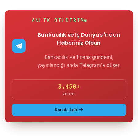
ANLIK BILDIRIM
Bankacılık ve İş Dünyası'ndan
Haberiniz Olsun
Bankacılık ve finans gündemi,
yayınlandığı anda Telegram'a düşer.
3.450
+
ABONE
Kanala katıl