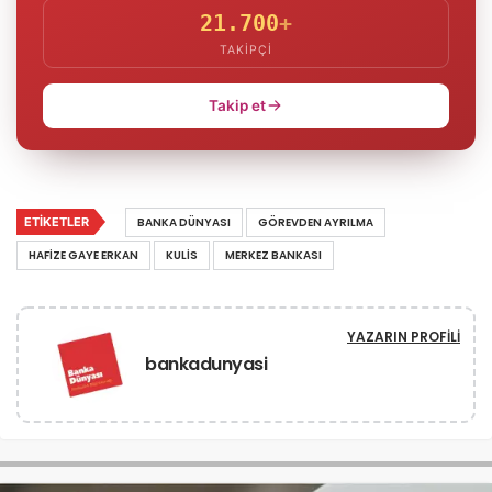
21.700
+
TAKIPÇI
Takip et
ETIKETLER
BANKA DÜNYASI
GÖREVDEN AYRILMA
HAFIZE GAYE ERKAN
KULIS
MERKEZ BANKASI
YAZARIN PROFILI
bankadunyasi