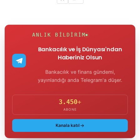
ANLIK BILDIRIM
Bankacılık ve İş Dünyası'ndan
Haberiniz Olsun
Bankacılık ve finans gündemi,
yayınlandığı anda Telegram'a düşer.
3.450
+
ABONE
Kanala katıl