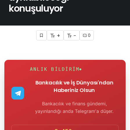
konuşuluyor
+
-
0
ANLIK BILDIRIM
Bankacılık ve İş Dünyası'ndan
Haberiniz Olsun
Bankacılık ve finans gündemi,
yayınlandığı anda Telegram'a düşer.