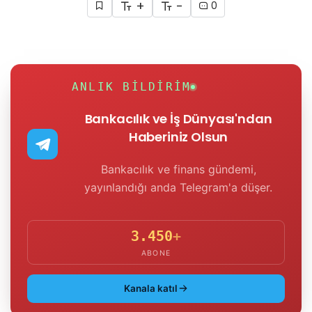
+
-
0
ANLIK BILDIRIM
Bankacılık ve İş Dünyası'ndan
Haberiniz Olsun
Bankacılık ve finans gündemi,
yayınlandığı anda Telegram'a düşer.
3.450
+
ABONE
Kanala katıl