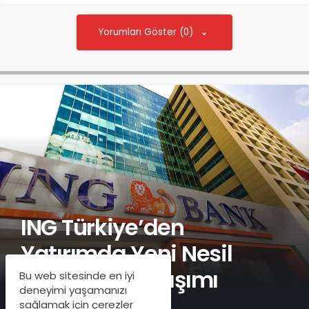
Yorumları Göster (0)
ING Türkiye’den
Yatırımda Yeni Nesil
Platform Yaklaşımı
Bu web sitesinde en iyi
deneyimi yaşamanızı
sağlamak için çerezler