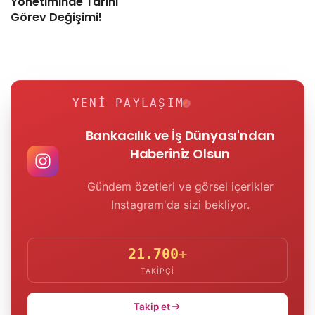
Yönetiminde Tarihi
Görev Değişimi!
YENI PAYLAŞIM
Bankacılık ve İş Dünyası'ndan
Haberiniz Olsun
Gündem özetleri ve görsel içerikler
Instagram'da sizi bekliyor.
21.700
+
TAKIPÇI
Takip et