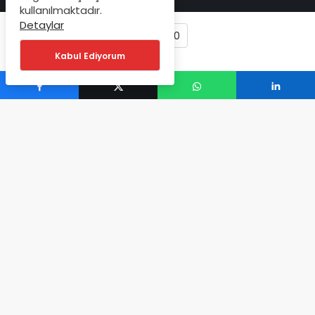
kullanılmaktadır.
Detaylar
0
Kabul Ediyorum
ANLIK BILDIRIM
Bankacılık ve İş Dünyası'ndan
Haberiniz Olsun
Bankacılık ve finans gündemi,
yayınlandığı anda Telegram'a düşer.
3.450
+
ABONE