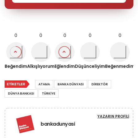
0
0
0
0
0
Beğendim
Alkışlıyorum
Eğlendim
Düşünceliyim
Beğenmedim
ETIKETLER
ATAMA
BANKA DÜNYASI
DIREKTÖR
DÜNYA BANKASI
TÜRKIYE
YAZARIN PROFILI
bankadunyasi