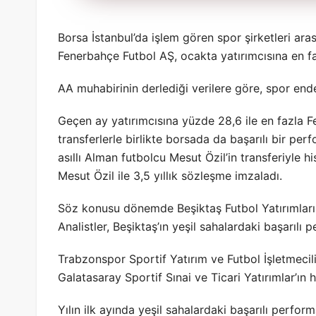
Borsa İstanbul’da işlem gören spor şirketleri a
Fenerbahçe Futbol AŞ, ocakta yatırımcısına en fa
AA muhabirinin derlediği verilere göre, spor en
Geçen ay yatırımcısına yüzde 28,6 ile en fazla F
transferlerle birlikte borsada da başarılı bir per
asıllı Alman futbolcu Mesut Özil’in transferiyle h
Mesut Özil ile 3,5 yıllık sözleşme imzaladı.
Söz konusu dönemde Beşiktaş Futbol Yatırımları S
Analistler, Beşiktaş’ın yeşil sahalardaki başarılı 
Trabzonspor Sportif Yatırım ve Futbol İşletmecili
Galatasaray Sportif Sınai ve Ticari Yatırımlar’ın 
Yılın ilk ayında yeşil sahalardaki başarılı perfor