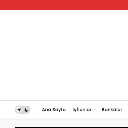
Ana Sayfa
İş İlanları
Bankalar