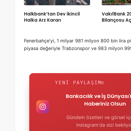
Halkbank’tan Dev İkincil
VakıfBank 20
Halka Arz Kararı
Bilançosu Aç
Fenerbahçe’yi, 1 milyar 981 milyon 800 bin lira p
piyasa değeriyle Trabzonspor ve 983 milyon 999 
YENI PAYLAŞIM
Bankacılık ve İş Dünyası
Haberiniz Olsun
Gündem özetleri ve görsel içe
Instagram'da sizi bekliyo