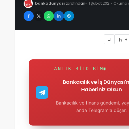
bankadunyasi
tarafından
1 Şubat 2021
Okuma sü
+
ANLIK BILDIRIM
Bankacılık ve İş Dünyası
Haberiniz Olsun
Bankacılık ve finans gündemi, yay
anda Telegram'a düşer.