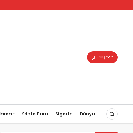
Giriş Yap
slama
Kripto Para
Sigorta
Dünya