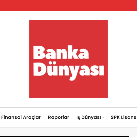
Finansal Araçlar
Raporlar
İş Dünyası
SPK Lisan