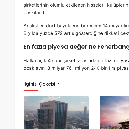
şirketlerinin olumlu etkilenen hisseleri, kulüplerin
baskılandı.
Analistler, dört büyüklerin borcunun 14 milyar li
8 yılda yüzde 579 artış gösterdiğine dikkati çekt
En fazla piyasa değerine Fenerbah
Halka açık 4 spor şirketi arasında en fazla piy
ocak ayını 3 milyar 761 milyon 240 bin lira piya
İlginizi Çekebilir