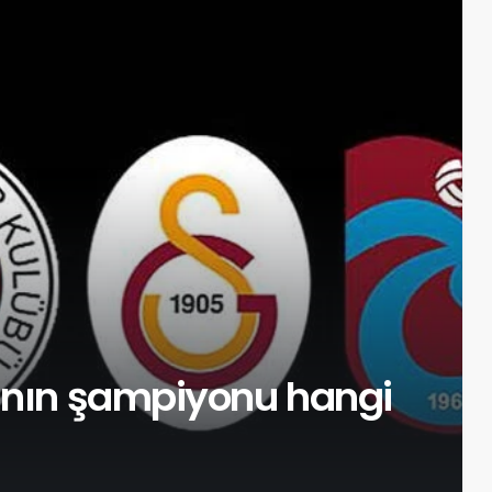
yının şampiyonu hangi