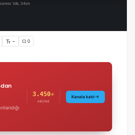
resi: 1dk, 34sn
-
0
'ndan
3.450
+
Kanala katıl
ABONE
ınlandığı